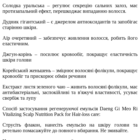
Солодка уральська – регулює секрецію сальних залоз, має
протизапальний ефект, перешкоджає випаданню волосся.
Дудник гігантський – є джерелом антиоксидантів та запобігає
старінню шкіри.
Аїр очеретяний – забезпечує живлення волосся, робить його
еластичним.
Джгун-корінь – посилює кровообіг, покращує еластичність
шкіри голови
Корейський женьшень – зміцнює волосяні фолікули, покращує
кровообіг та прискорює обмін речовин
Екстракт листя зеленого чаю – живить волосяні фолікули, має
антибактеріальні, заспокійливі та в'яжучі властивості, усуває
свербіж та лупу
Спосіб застосування регенеруючої емульсія Daeng Gi Meo Ri
Vitalizing Scalp Nutrition Pack for Hair-loss care:
Струсіть флакон, нанесіть емульсію на шкіру голови та
ретельно помасажуйте до повного вбирання. Не змивайте.