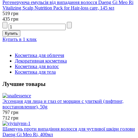
Регенеруюча емульсія від випадання волосся Daeng Gi Meo Ri
Vitalizing Scalp Nutrition Pack for Hair-loss care, 145 мл
519 грн
435 грн
Купить в 1 клик
Косметика для обличчя
Декоративная косметика
Косметика для волос
Косметика для тела
Лучшие товары
Эссенция для лица и глаз от морщин с улиткой (лифтинг,
восстановление), 50g
797 грн
712 грн
Шампунь проти випадіння волосся для чутливої ​​шкіри голови
Daeng Gi Meo Ri, 400мл