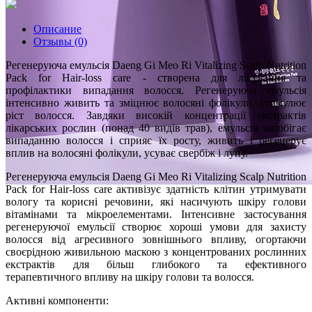
Описание
Отзывы (0)
Регенеруюча емульсія Daeng Gi Meo Ri Vitalizing Scalp Nutrition
Pack for Hair-loss care - створена для лікування та
профілактики випадання волосся. Регенеруюча емульсія
інтенсивно живить та зміцнює волосяні фолікули, стимулює
ріст волосся. Завдяки високій концентрації екстрактів
лікарських рослин (понад 40 видів трав), емульсія запобігає
випаданню волосся і сприяє їх росту, живить і регенерує
вплив на волосяні фолікули, усуває свербіж і лупу.
Регенеруюча емульсія Daeng Gi Meo Ri Vitalizing Scalp Nutrition
Pack for Hair-loss care активізує здатність клітин утримувати
вологу та корисні речовини, які насичують шкіру голови
вітамінами та мікроелементами. Інтенсивне застосування
регенеруючої емульсії створює хороші умови для захисту
волосся від агресивного зовнішнього впливу, огортаючи
своєрідною живильною маскою з концентрованих рослинних
екстрактів для більш глибокого та ефективного
терапевтичного впливу на шкіру голови та волосся.
Активні компоненти: