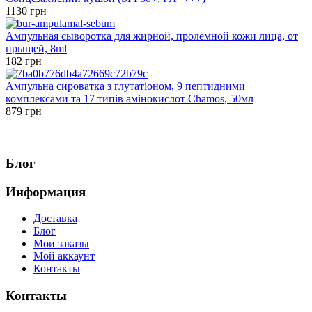
1130 грн
Ампульная сыворотка для жирной, пролемной кожи лица, от
прыщей, 8ml
182 грн
Ампульна сироватка з глутатіоном, 9 пептидними
комплексами та 17 типів амінокислот Chamos, 50мл
879 грн
Блог
Информация
Доставка
Блог
Мои заказы
Мой аккаунт
Контакты
Контакты