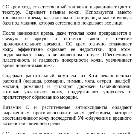
СС крем создает естественный тон кожи, выравнивает цвет и
текстуру. Скрывает изъяны кожи. Используется вместо
тонального крема, как идеально тонирующая маскирующая
база под макияж, которая естественно покрывает все лицо.
После нанесения крема, даже тусклая кожа превращается в
свежую и яркую и остается такой в течение
продолжительного времени. СС крем отлично сглаживает
кожу, эффективно скрывает ее недостатки, при этом
поддерживает кожу в великолепном тонусе. Обеспечивает
пластичность и гладкость поверхности кожи, увеличивает
время ношения макияжа.
Содержат растительный комплекс из 8-ти лекарственных
растений (лаванда, розмарин, тимьян, мята, огурец, шалфей,
жасмин, ромашка) и фильтрат дрожжей Garakutomisesu,
которые увлажняют кожу, поддерживают упругость и
препятствуют образованию морщин.
Витамин Е и растительные антиоксиданты обладают
выраженным противовоспалительным действием, которые
восстанавливают кожу последствий УФ-облучения и вредного
воздействия внешней среды.
СС крем защищает кожу от внешних агрессий: