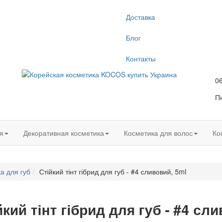
Доставка
Блог
Контакты
0
Пн
я
Декоративная косметика
Косметика для волос
Ко
а для губ
Стійкий тінт гібрид для губ - #4 сливовий, 5ml
йкий тінт гібрид для губ - #4 сл