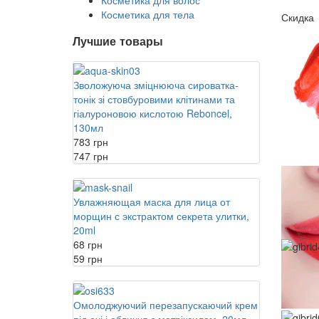
Косметика для волос
Косметика для тела
Скидка
Лучшие товары
Зволожуюча зміцнююча сироватка-
тонік зі стовбуровими клітинами та
гіалуроновою кислотою Reboncel,
130мл
783 грн
747 грн
Увлажняющая маска для лица от
морщин с экстрактом секрета улитки,
20ml
68 грн
59 грн
Омолоджуючий перезапускаючий крем
під очі і обличчя з матріксилом, 20мл