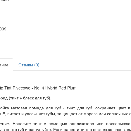
ание
Отзывы (0)
ip Tint Rivecowe - No. 4 Hybrid Red Plum
рид (тинт + блеск для губ).
ойка матовая помада для губ - тинт для губ, сохраняет цвет 
 Е, питает и увлажняет губы, защищает от мороза или солнечных л
ение. Нанесите тинт с помощью аппликатора или похлопываю
у в центр губ и растушуйте. Если нанести тинт в несколько слоев, в