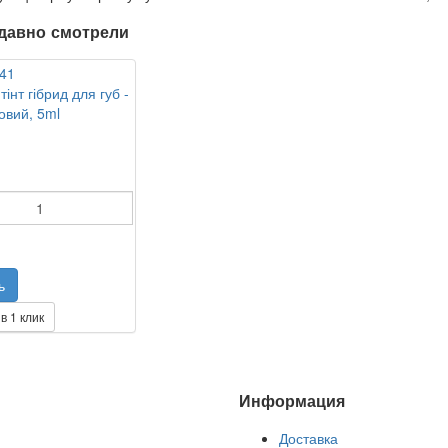
давно смотрели
тінт гібрид для губ -
овий, 5ml
в 1 клик
Информация
Доставка