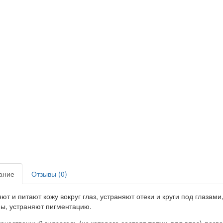
ание
Отзывы (0)
ют и питают кожу вокруг глаз, устраняют отеки и круги под глазами
ы, устраняют пигментацию.
ачественный гидрогель (из которого состоят
патчи для глаз
) позв