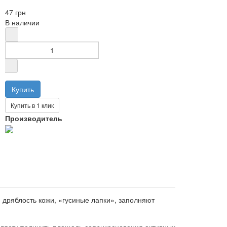
47 грн
В наличии
Купить в 1 клик
Производитель
, дряблость кожи, «гусиные лапки», заполняют
оляет увеличить площадь соприкосновения активных