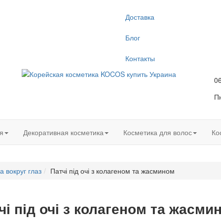
Доставка
Блог
Контакты
0
Пн
я
Декоративная косметика
Косметика для волос
Ко
а вокруг глаз
Патчі під очі з колагеном та жасмином
чі під очі з колагеном та жасми