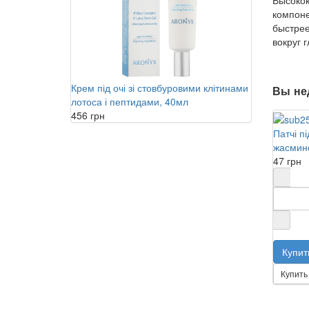
компоне
быстрее
вокруг г
Крем під очі зі стовбуровими клітинами
Вы не
лотоса і пептидами, 40мл
456 грн
Патчі пі
жасмин
47 грн
Купить 