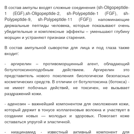
В состав ампулы входят сложные соединения (sh-Oligopeptide-
1 (EGF),sh-Oligopeptide-2, sh-Polypeptide-1 (FGF), sh-
Polypeptide-9, sh-Polypeptide-11 (FGF)) напоминающие
дермальные пептиды человека, которые показывают очень
убедительные и комплексные эффекты – уменьшают глубину
морщин и устраняют признаки старения.
В состав ампульной сыворотки для лица и под глаза также
входит:
- аргирелин – противоморщинный агент, обладающий
ботулотоксиноподобным действием. Аргирелин это
представитель нового поколения биологически безопасных
косметических средств. В отличии от ботулотоксина (ботокса) -
не имеет побочных действий, не токсичен, не вызывает
раздражений кожи.
- аденозин – важнейший компонентом для омоложения кожи,
который держит в тонусе коллагеновые волокна и участвует в
создании новых — молодых и здоровых. Помогает коже
оставаться упругой и эластичной.
- ниацинамид - известный активный компонент для