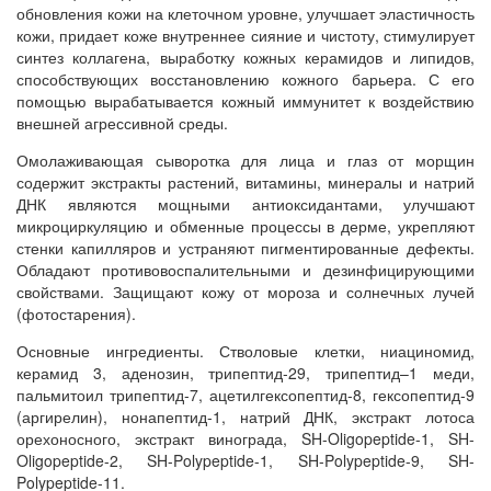
обновления кожи на клеточном уровне, улучшает эластичность
кожи, придает коже внутреннее сияние и чистоту, стимулирует
синтез коллагена, выработку кожных керамидов и липидов,
способствующих восстановлению кожного барьера. С его
помощью вырабатывается кожный иммунитет к воздействию
внешней агрессивной среды.
Омолаживающая сыворотка для лица и глаз от морщин
содержит экстракты растений, витамины, минералы и натрий
ДНК являются мощными антиоксидантами, улучшают
микроциркуляцию и обменные процессы в дерме, укрепляют
стенки капилляров и устраняют пигментированные дефекты.
Обладают противовоспалительными и дезинфицирующими
свойствами. Защищают кожу от мороза и солнечных лучей
(фотостарения).
Основные ингредиенты. Стволовые клетки, ниациномид,
керамид 3, аденозин, трипептид-29, трипептид–1 меди,
пальмитоил трипептид-7, ацетилгексопептид-8, гексопептид-9
(аргирелин), нонапептид-1, натрий ДНК, экстракт лотоса
орехоносного, экстракт винограда, SH-Oligopeptide-1, SH-
Oligopeptide-2, SH-Polypeptide-1, SH-Polypeptide-9, SH-
Polypeptide-11.