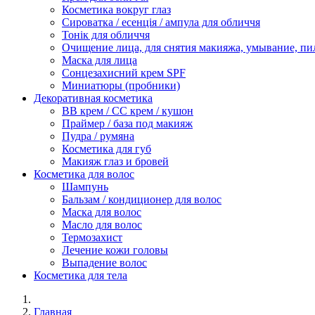
Косметика вокруг глаз
Сироватка / есенція / ампула для обличчя
Тонік для обличчя
Очищение лица, для снятия макияжа, умывание, пи
Маска для лица
Сонцезахисний крем SPF
Миниатюры (пробники)
Декоративная косметика
ВВ крем / СС крем / кушон
Праймер / база под макияж
Пудра / румяна
Косметика для губ
Макияж глаз и бровей
Косметика для волос
Шампунь
Бальзам / кондиционер для волос
Маска для волос
Масло для волос
Термозахист
Лечение кожи головы
Выпадение волос
Косметика для тела
Главная