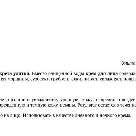
Улиточ
крета улитки
. Вместо очищенной воды
крем для лица
содержи
нят морщины, сухость и грубость кожи, питает, увлажняет, повы
ет питание и увлажнение, защищает кожу от вредного воздейст
оврежденную и темную кожу, изъяны. Результат остается в течени
 на лицо. Использовать в качестве дневного и ночного крема.
r Anti-Wrinkle Cream.