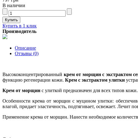
В наличии
Купить в 1 клик
Производитель
Описание
Отзывы (0)
Высококонцентрированный
крем от морщин с экстрактом се
функцию регенерации кожи.
Крем с экстрактом улитки
устра
Крем от морщин
с улиткой предназначен для всех типов кожи.
Особенности крема от морщин с муцином улитки: обеспечива
влагой, придает эластичность, подтягивает, освежает. Лечит п
Применение крема от морщин. Нанести необходимое количество
Крем с экстрактом улитки купить в украине - Chamos Snail Repai