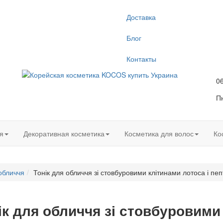
Доставка
Блог
Контакты
0
Пн
я
Декоративная косметика
Косметика для волос
Ко
 обличчя
Тонік для обличчя зі стовбуровими клітинами лотоса і п
ік для обличчя зі стовбуровими 