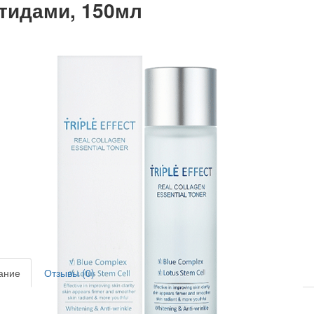
тидами, 150мл
ание
Отзывы (0)
давно смотрели