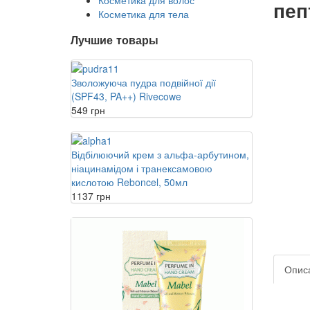
Косметика для волос
пеп
Косметика для тела
Лучшие товары
Зволожуюча пудра подвійної дії
(SPF43, PA++) Rivecowe
549 грн
Відбілюючий крем з альфа-арбутином,
ніацинамідом і транексамовою
кислотою Reboncel, 50мл
1137 грн
Опис
Вы не