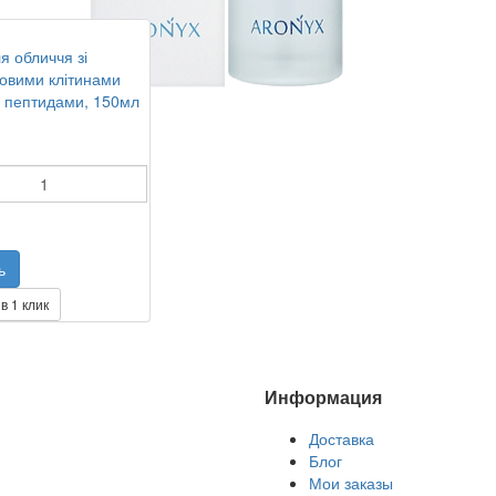
я обличчя зі
овими клітинами
і пептидами, 150мл
в 1 клик
Информация
Доставка
Блог
Мои заказы