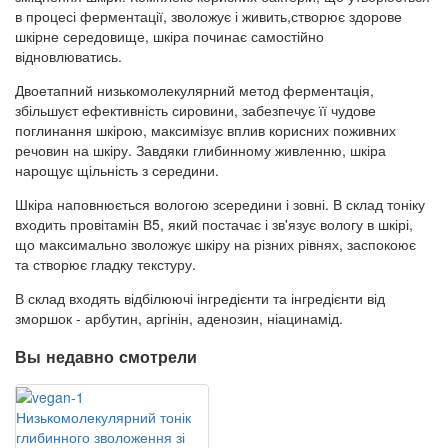
в процесі ферментації, зволожує і живить,створює здорове
шкірне середовище, шкіра починає самостійно
відновлюватись.
Двоетапний низькомолекулярний метод ферментація,
збільшуєт ефективність сировини, забезпечує її чудове
поглинання шкірою, максимізує вплив корисних поживних
речовин на шкіру. Завдяки глибинному живленню, шкіра
нарощує щільність з середини.
Шкіра наповнюється вологою зсередини і зовні. В склад тоніку
входить провітамін В5, який постачає і зв'язує вологу в шкірі,
що максимально зволожує шкіру на різних рівнях, заспокоює
та створює гладку текстуру.
В склад входять відбілюючі інгредієнти та інгредієнти від
зморшок - арбутин, аргінін, аденозин, ніацинамід.
Вы недавно смотрели
Низькомолекулярний тонік
глибинного зволоження зі