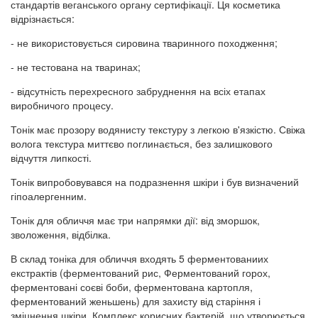
стандартів веганського органу сертифікації. Ця косметика
відрізнається:
- не використовується сировина тваринного походження;
- не тестована на тваринах;
- відсутність перехресного забруднення на всіх етапах
виробничого процесу.
Тонік має прозору водянисту текстуру з легкою в'язкістю. Свіжа
волога текстура миттєво поглинається, без залишкового
відчуття липкості.
Тонік випробовувався на подразнення шкіри і був визначений
гіпоалергенним.
Тонік для обличчя має три напрямки дії: від зморшок,
зволоження, відбілка.
В склад тоніка для обличчя входять 5 ферментованиих
екстрактів (ферментований рис, Ферментований горох,
ферментовані соєві боби, ферментована картопля,
ферментований женьшень) для захисту від старіння і
зміцнення шкіри. Комплекс корисних бактерій, що утворюється