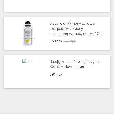
Відбілюючий крем-флюїд з
екстрактом лимону,
ніацинамідом і арбутином, 12ml
168 грн
176 грн
Парфумований гель для душу -
Secret Mellow, 500мл
591 грн