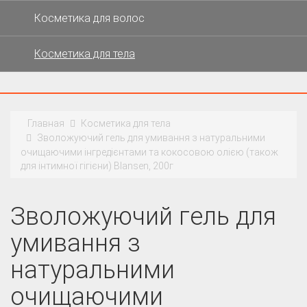
Косметика для волос
Косметика для тела
Главная
Косметика для тела
Зволожуючий гель для умивання з натуральними
очищаючими інгредієнтами та кокосовою олією (також
для інтимної гігієни) Blansen, 200г
Зволожуючий гель для
умивання з
натуральними
очищаючими