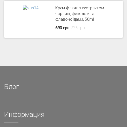
Крем-флюїд з екстрактом
чорниці, фенолом та
флавоноїдами, 50ml
693 грн
726 грн
Блог
Информация