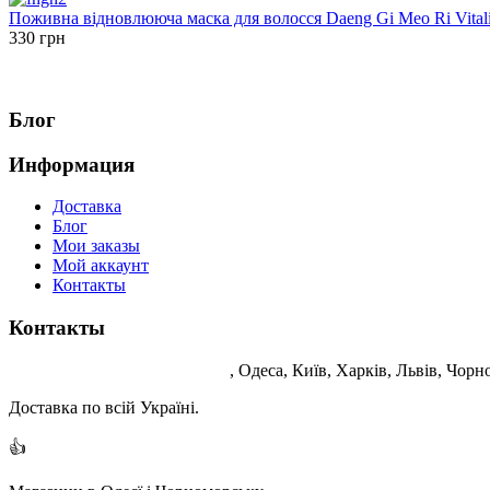
Поживна відновлююча маска для волосся Daeng Gi Meo Ri Vitalizi
330 грн
Блог
Информация
Доставка
Блог
Мои заказы
Мой аккаунт
Контакты
Контакты
Корейська косметика Україна
, Одеса, Київ, Харків, Львів, Чор
Доставка по всій Україні.
👍
Инстаграм: kocos_com_ua