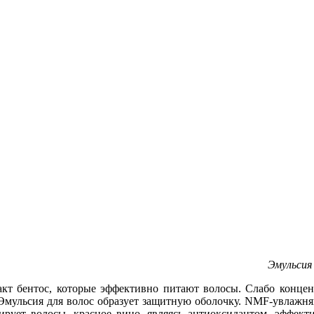
Эмульсия 
акт бентос, которые эффективно питают волосы. Слабо концен
 Эмульсия для волос образует защитную оболочку. NMF-увлажня
ует волосы, красное вино, являясь антиоксидантом, эффекти