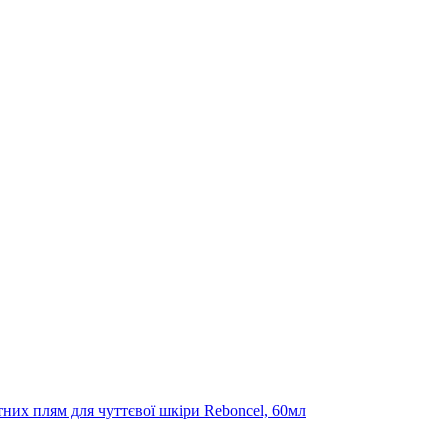
тних плям для чуттєвої шкіри Reboncel, 60мл