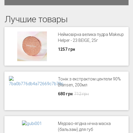
Лучшие товары
Неймовірна велика пудра Makeup
Helper - 23 BEIGE, 25г
1257 грн
Тонік з екстрактом центели 90%
Blansen, 200мл
680 грн
712 грн
Медово-ягідна нічна маска
(бальзам) для губ