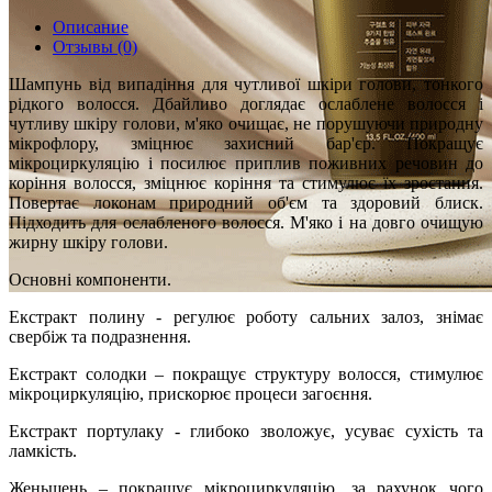
Описание
Отзывы (0)
Шампунь від випадіння для чутливої шкіри голови, тонкого
рідкого волосся. Дбайливо доглядає ослаблене волосся і
чутливу шкіру голови, м'яко очищає, не порушуючи природну
мікрофлору, зміцнює захисний бар'єр. Покращує
мікроциркуляцію і посилює приплив поживних речовин до
коріння волосся, зміцнює коріння та стимулює їх зростання.
Повертає локонам природний об'єм та здоровий блиск.
Підходить для ослабленого волосся. М'яко і на довго очищую
жирну шкіру голови.
Основні компоненти.
Екстракт полину - регулює роботу сальних залоз, знімає
свербіж та подразнення.
Екстракт солодки – покращує структуру волосся, стимулює
мікроциркуляцію, прискорює процеси загоєння.
Екстракт портулаку - глибоко зволожує, усуває сухість та
ламкість.
Женьшень – покращує мікроциркуляцію, за рахунок чого